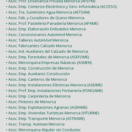
• Asoc. Prof. Enseñanza Privada Menorca (APEPM)
• Asoc. Emp. Comercio Electrónico y Serv. Informática (ACCESO)
• Asoc. Tra. Suministro Agua Menorca (AETSAM)
• Asoc. Fab. y Curadores de Queso Menorca
• Asoc. Prof. Pastelería Panadería Menorca (APAME)
• Asoc. Emp. Elaboración Embutidos Menorca
• Asoc. Concesionarios Automóvil Menorca
• Asoc. Talleres Automóvil Menorca
• Asoc. Fabricantes Calzado Menorca
• Asoc. Ind. Auxiliares del Calzado de Menorca
• Asoc. Emp. Forestales de Menorca (ASEFOME)
• Asoc. Menorquina Empresas Náuticas (ASMEN)
• Asoc. Emp. Construcción de Menorca
• Asoc. Emp. Auxiliares Construcción
• Asoc. Emp. Canteros de Menorca
• Asoc. Emp. Instalaciones Eléctricas Menorca (ASEIME)
• Asoc. Prof. Emp. Instalaciones Fontanería (FONGAME)
• Asoc. Emp. Carpintería de Menorca
• Asoc. Pintores de Menorca
• Asoc. Emp. Explotaciones Agrarias (AGRAME)
• Asoc. Emp. Viviendas Turísticas Menorca (VITURME)
• Asoc. Emp. Transporte Menorca (ASTRAME)
• Asoc. Transp. Autotaxi Menorca
• Asoc. Menorquina Alquiler sin Conductor