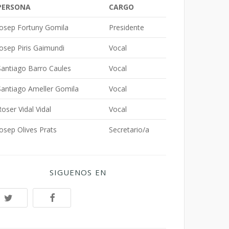
PERSONA
CARGO
Josep Fortuny Gomila
Presidente
Josep Piris Gaimundi
Vocal
Santiago Barro Caules
Vocal
Santiago Ameller Gomila
Vocal
Roser Vidal Vidal
Vocal
Josep Olives Prats
Secretario/a
SIGUENOS EN