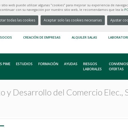
e sitio web puede utilizar algunas "cookies" para mejorar su experiencia de navegac
e continuar con su navegación por nuestro sitio web, le recomendamos que lea la
PO
tar todas las cookies
Aceptar solo las cookies necesarias
Ajustar co
 SOCIOS
CREACIÓN DE EMPRESAS
ALQUILER SALAS
LABORATOR
S PIME
ESTUDIOS
FORMACIÓN
AYUDAS
RIESGOS
CONVENIOS
LABORALES
OFERTAS
o y Desarrollo del Comercio Elec., S