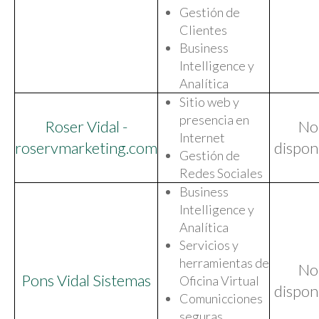
Gestión de
Clientes
Business
Intelligence y
Analítica
Sitio web y
presencia en
Roser Vidal -
No
Internet
roservmarketing.com
dispon
Gestión de
Redes Sociales
Business
Intelligence y
Analítica
Servicios y
herramientas de
No
Pons Vidal Sistemas
Oficina Virtual
dispon
Comunicciones
seguras