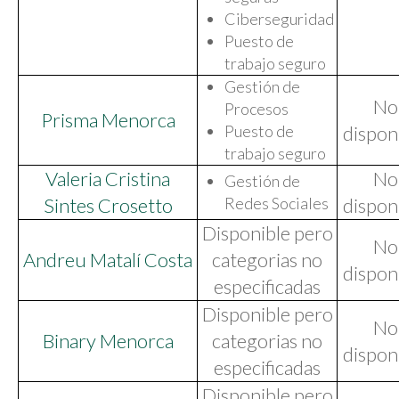
Ciberseguridad
Puesto de
trabajo seguro
Gestión de
No
Procesos
Prisma Menorca
Puesto de
dispon
trabajo seguro
Valeria Cristina
No
Gestión de
Sintes Crosetto
Redes Sociales
dispon
Disponible pero
No
Andreu Matalí Costa
categorias no
dispon
especificadas
Disponible pero
No
Binary Menorca
categorias no
dispon
especificadas
Disponible pero