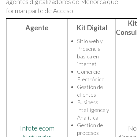
agentes digitalizadores de Menorca que
forman parte de Acceso:
Kit
Agente
Kit Digital
Consul
Sitio web y
Presencia
básica en
internet
Comercio
Electrónico
Gestión de
clientes
Business
Intelligence y
Analítica
Gestión de
Infotelecom
No
procesos