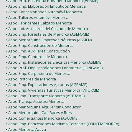
• Asoc. Prof. Pastelería Panadería Menorca (APAME)
• Asoc. Emp. Elaboración Embutidos Menorca
• Asoc. Concesionarios Automóvil Menorca
• Asoc. Talleres Automóvil Menorca
• Asoc. Fabricantes Calzado Menorca
• Asoc. Ind. Auxiliares del Calzado de Menorca
• Asoc. Emp. Forestales de Menorca (ASEFOME)
• Asoc. Menorquina Empresas Náuticas (ASMEN)
• Asoc. Emp. Construcción de Menorca
• Asoc. Emp. Auxiliares Construcción
• Asoc. Emp. Canteros de Menorca
• Asoc. Emp. Instalaciones Eléctricas Menorca (ASEIME)
• Asoc. Prof. Emp. Instalaciones Fontanería (FONGAME)
• Asoc. Emp. Carpintería de Menorca
• Asoc. Pintores de Menorca
• Asoc. Emp. Explotaciones Agrarias (AGRAME)
• Asoc. Emp. Viviendas Turísticas Menorca (VITURME)
• Asoc. Emp. Transporte Menorca (ASTRAME)
• Asoc. Transp. Autotaxi Menorca
• Asoc. Menorquina Alquiler sin Conductor
• Asoc. Menorquina Caf. Bares y Rtes
• Asoc. Comerciantes Menorca (ASCOME)
• Asoc. Emp. Concesiones Marítimo-Terrestre (CONCEMENORCA)
• Asoc. Menorca Activa